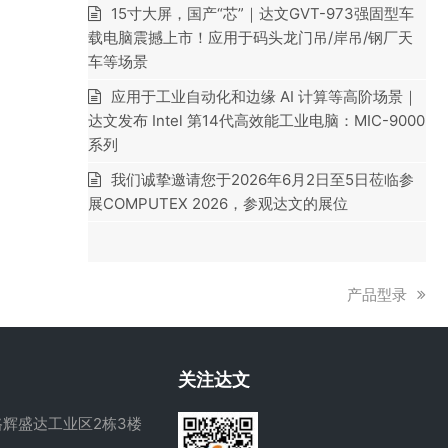
15寸大屏，国产“芯”｜达文GVT-973强固型车
载电脑震撼上市！应用于码头龙门吊/岸吊/钢厂天
车等场景
应用于工业自动化和边缘 AI 计算等高阶场景｜
达文发布 Intel 第14代高效能工业电脑：MIC-9000
系列
我们诚挚邀请您于2026年6月2日至5日莅临参
展COMPUTEX 2026，参观达文的展位
下
产品型录
一
篇
文
关注达文
章:
辉盛达工业区2栋3楼