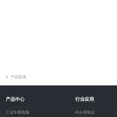
上
产品型录
一
篇
文
产品中心
行业应用
章:
工业车载电脑
码头智能化