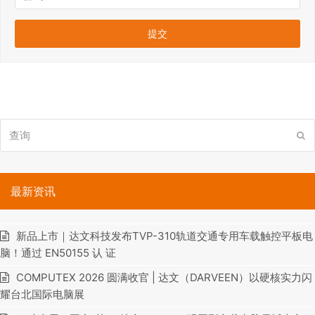
查
提
询
交
最新资讯
新品上市｜达文科技发布TVP-310轨道交通专用车载触控平板电
脑！通过 EN50155 认 证
COMPUTEX 2026 圆满收官 | 达文（DARVEEN）以硬核实力闪
耀台北国际电脑展