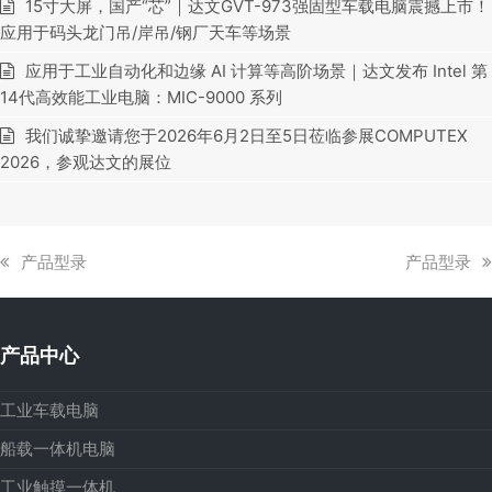
15寸大屏，国产“芯”｜达文GVT-973强固型车载电脑震撼上市！
应用于码头龙门吊/岸吊/钢厂天车等场景
应用于工业自动化和边缘 AI 计算等高阶场景｜达文发布 Intel 第
14代高效能工业电脑：MIC-9000 系列
我们诚挚邀请您于2026年6月2日至5日莅临参展COMPUTEX
2026，参观达文的展位
上
下
产品型录
产品型录
一
一
篇
篇
文
文
产品中心
章:
章:
工业车载电脑
船载一体机电脑
工业触摸一体机