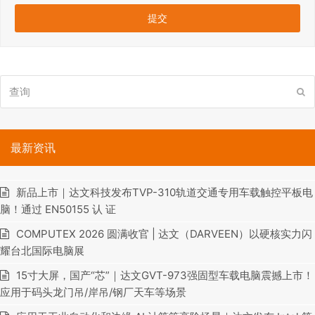
查
提
询
交
最新资讯
新品上市｜达文科技发布TVP-310轨道交通专用车载触控平板电
脑！通过 EN50155 认 证
COMPUTEX 2026 圆满收官 | 达文（DARVEEN）以硬核实力闪
耀台北国际电脑展
15寸大屏，国产“芯”｜达文GVT-973强固型车载电脑震撼上市！
应用于码头龙门吊/岸吊/钢厂天车等场景