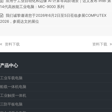
应用于工业自动化和边缘 AI 计算等高阶场景｜达文发布 Intel 第
14代高效能工业电脑：MIC-9000 系列
我们诚挚邀请您于2026年6月2日至5日莅临参展COMPUTEX
2026，参观达文的展位
上
下
资料下载
资料下载
一
一
篇
篇
文
文
产品中心
章:
章:
工业车载电脑
船载一体机电脑
工业触摸一体机
三防平板电脑