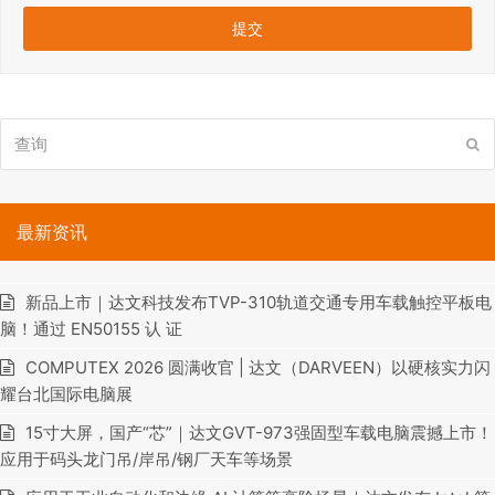
查
提
询
交
最新资讯
新品上市｜达文科技发布TVP-310轨道交通专用车载触控平板电
脑！通过 EN50155 认 证
COMPUTEX 2026 圆满收官 | 达文（DARVEEN）以硬核实力闪
耀台北国际电脑展
15寸大屏，国产“芯”｜达文GVT-973强固型车载电脑震撼上市！
应用于码头龙门吊/岸吊/钢厂天车等场景