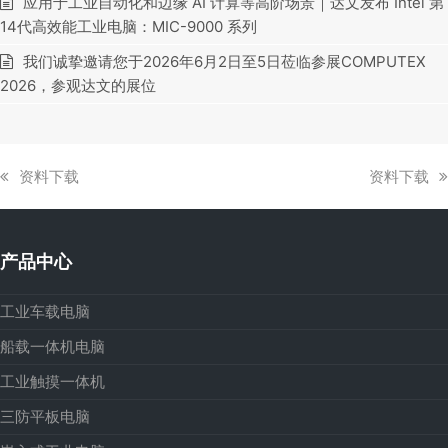
应用于工业自动化和边缘 AI 计算等高阶场景｜达文发布 Intel 第
14代高效能工业电脑：MIC-9000 系列
我们诚挚邀请您于2026年6月2日至5日莅临参展COMPUTEX
2026，参观达文的展位
上
下
资料下载
资料下载
一
一
篇
篇
文
文
产品中心
章:
章:
工业车载电脑
船载一体机电脑
工业触摸一体机
三防平板电脑