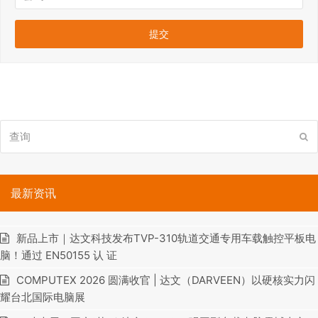
查
提
询
交
最新资讯
新品上市｜达文科技发布TVP-310轨道交通专用车载触控平板电
脑！通过 EN50155 认 证
COMPUTEX 2026 圆满收官 | 达文（DARVEEN）以硬核实力闪
耀台北国际电脑展