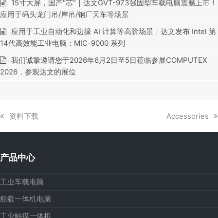
15寸大屏，国产“芯”｜达文GVT-973强固型车载电脑震撼上市！
应用于码头龙门吊/岸吊/钢厂天车等场景
应用于工业自动化和边缘 AI 计算等高阶场景｜达文发布 Intel 第
14代高效能工业电脑：MIC-9000 系列
我们诚挚邀请您于2026年6月2日至5日莅临参展COMPUTEX
2026，参观达文的展位
上
下
资料下载
Accessories
一
一
篇
篇
文
文
产品中心
章:
章:
工业车载电脑
船载一体机电脑
工业触摸一体机