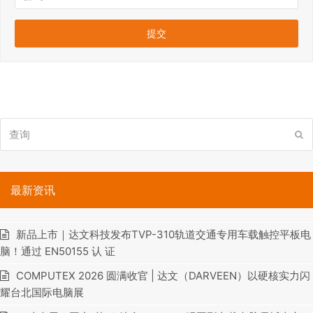
查
提
询
交
最新资讯
新品上市｜达文科技发布TVP-310轨道交通专用车载触控平板电
脑！通过 EN50155 认 证
COMPUTEX 2026 圆满收官 | 达文（DARVEEN）以硬核实力闪
耀台北国际电脑展