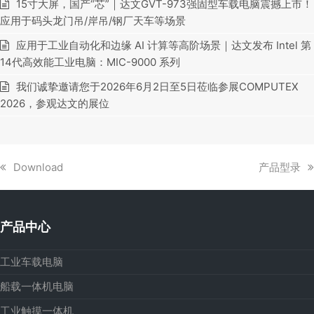
15寸大屏，国产“芯”｜达文GVT-973强固型车载电脑震撼上市！
应用于码头龙门吊/岸吊/钢厂天车等场景
应用于工业自动化和边缘 AI 计算等高阶场景｜达文发布 Intel 第
14代高效能工业电脑：MIC-9000 系列
我们诚挚邀请您于2026年6月2日至5日莅临参展COMPUTEX
2026，参观达文的展位
上
下
Download
产品型录
一
一
篇
篇
文
文
产品中心
章:
章:
工业车载电脑
船载一体机电脑
工业触摸一体机