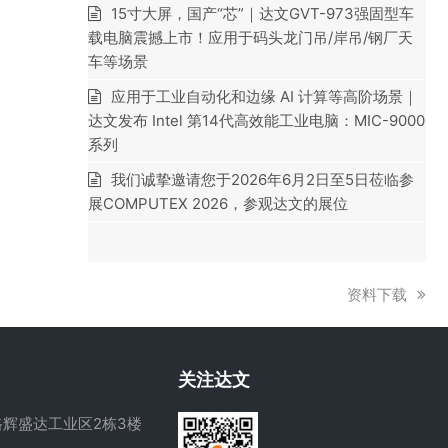
15寸大屏，国产“芯”｜达文GVT-973强固型车
载电脑震撼上市！应用于码头龙门吊/岸吊/钢厂天
车等场景
应用于工业自动化和边缘 AI 计算等高阶场景｜
达文发布 Intel 第14代高效能工业电脑：MIC-9000
系列
我们诚挚邀请您于2026年6月2日至5日莅临参
展COMPUTEX 2026，参观达文的展位
下
资料下载
一
篇
文
关注达文
章:
辉盛达工业区2栋3楼