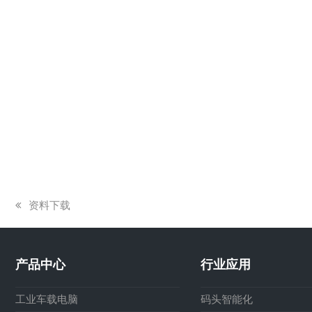
上
资料下载
一
篇
文
产品中心
行业应用
章:
工业车载电脑
码头智能化