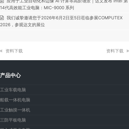
应用于工业自动化和边缘 AI 计算等高阶场景｜达文发布 Intel 第
14代高效能工业电脑：MIC-9000 系列
我们诚挚邀请您于2026年6月2日至5日莅临参展COMPUTEX
2026，参观达文的展位
上
下
资料下载
资料下载
一
一
篇
篇
文
文
产品中心
章:
章:
工业车载电脑
船载一体机电脑
工业触摸一体机
三防平板电脑