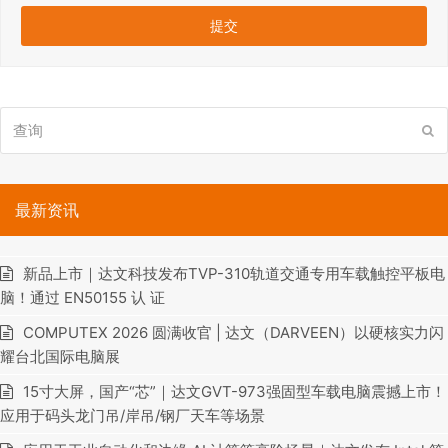
查
提
询
交
最新资讯
新品上市｜达文科技发布TVP-310轨道交通专用车载触控平板电
脑！通过 EN50155 认 证
COMPUTEX 2026 圆满收官 | 达文（DARVEEN）以硬核实力闪
耀台北国际电脑展
15寸大屏，国产“芯”｜达文GVT-973强固型车载电脑震撼上市！
应用于码头龙门吊/岸吊/钢厂天车等场景