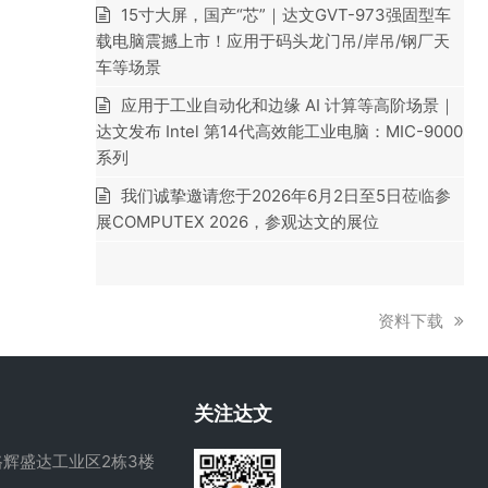
15寸大屏，国产“芯”｜达文GVT-973强固型车
载电脑震撼上市！应用于码头龙门吊/岸吊/钢厂天
车等场景
应用于工业自动化和边缘 AI 计算等高阶场景｜
达文发布 Intel 第14代高效能工业电脑：MIC-9000
系列
我们诚挚邀请您于2026年6月2日至5日莅临参
展COMPUTEX 2026，参观达文的展位
下
资料下载
一
篇
文
关注达文
章:
辉盛达工业区2栋3楼