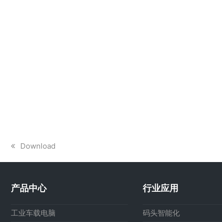
上
Download
一
篇
文
产品中心
行业应用
章:
工业车载电脑
码头智能化