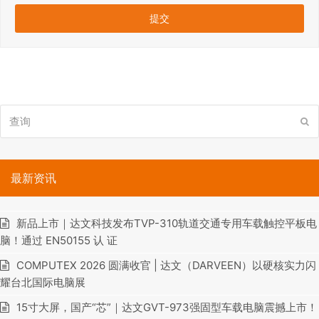
查
提
询
交
最新资讯
新品上市｜达文科技发布TVP-310轨道交通专用车载触控平板电
脑！通过 EN50155 认 证
COMPUTEX 2026 圆满收官 | 达文（DARVEEN）以硬核实力闪
耀台北国际电脑展
15寸大屏，国产“芯”｜达文GVT-973强固型车载电脑震撼上市！