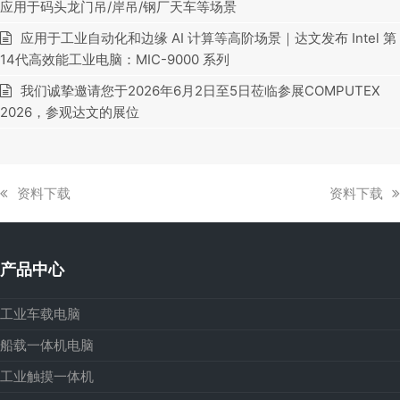
应用于码头龙门吊/岸吊/钢厂天车等场景
应用于工业自动化和边缘 AI 计算等高阶场景｜达文发布 Intel 第
14代高效能工业电脑：MIC-9000 系列
我们诚挚邀请您于2026年6月2日至5日莅临参展COMPUTEX
2026，参观达文的展位
上
下
资料下载
资料下载
一
一
篇
篇
文
文
产品中心
章:
章:
工业车载电脑
船载一体机电脑
工业触摸一体机