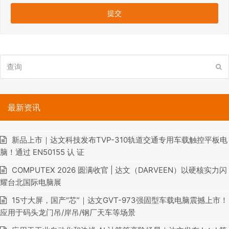
查
提
询
交
最新资讯
新品上市｜达文科技发布TVP-310轨道交通专用车载触控平板电
脑！通过 EN50155 认 证
COMPUTEX 2026 圆满收官 | 达文（DARVEEN）以硬核实力闪
耀台北国际电脑展
15寸大屏，国产“芯”｜达文GVT-973强固型车载电脑震撼上市！
应用于码头龙门吊/岸吊/钢厂天车等场景