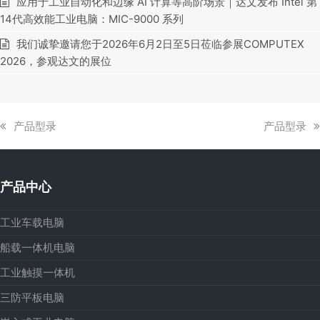
应用于工业自动化和边缘 AI 计算等高阶场景｜达文发布 Intel 第
14代高效能工业电脑：MIC-9000 系列
我们诚挚邀请您于2026年6月2日至5日莅临参展COMPUTEX
2026，参观达文的展位
上
下
产品型录
产品型录
一
一
篇
篇
文
文
产品中心
章:
章:
工业车载电脑
船载一体机电脑
工业触摸一体机
三防平板电脑