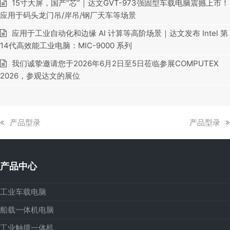
15寸大屏，国产“芯”｜达文GVT-973强固型车载电脑震撼上市！
应用于码头龙门吊/岸吊/钢厂天车等场景
应用于工业自动化和边缘 AI 计算等高阶场景｜达文发布 Intel 第
14代高效能工业电脑：MIC-9000 系列
我们诚挚邀请您于2026年6月2日至5日莅临参展COMPUTEX
2026，参观达文的展位
上
下
产品型录
产品型录
一
一
篇
篇
文
文
产品中心
章:
章:
工业车载电脑
船载一体机电脑
工业触摸一体机