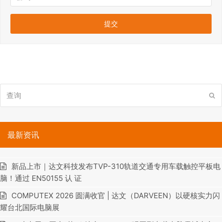
查
提
询
交
最新资讯
新品上市｜达文科技发布TVP-310轨道交通专用车载触控平板电
脑！通过 EN50155 认 证
COMPUTEX 2026 圆满收官 | 达文（DARVEEN）以硬核实力闪
耀台北国际电脑展