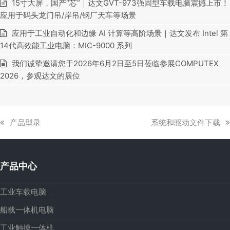
15寸大屏，国产“芯”｜达文GVT-973强固型车载电脑震撼上市！
应用于码头龙门吊/岸吊/钢厂天车等场景
应用于工业自动化和边缘 AI 计算等高阶场景｜达文发布 Intel 第
14代高效能工业电脑：MIC-9000 系列
我们诚挚邀请您于2026年6月2日至5日莅临参展COMPUTEX
2026，参观达文的展位
上
下
产品型录
系统和驱动文件下载
一
一
篇
篇
文
文
产品中心
章:
章:
工业车载电脑
船载一体机电脑
工业触摸一体机