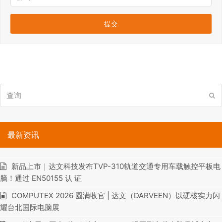
查
提
询
交
最新资讯
新品上市｜达文科技发布TVP-310轨道交通专用车载触控平板电
脑！通过 EN50155 认 证
COMPUTEX 2026 圆满收官 | 达文（DARVEEN）以硬核实力闪
耀台北国际电脑展