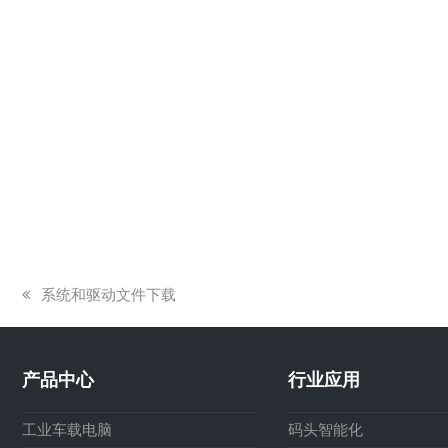
上
系统和驱动文件下载
一
篇
文
产品中心
行业应用
章:
工业车载电脑
码头智能化