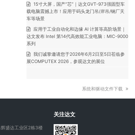
15寸大屏，国产“芯”｜达文GVT-973强固型车
载电脑震撼上市！应用于码头龙门吊/岸吊/钢厂天
车等场景
应用于工业自动化和边缘 AI 计算等高阶场景｜
达文发布 Intel 第14代高效能工业电脑：MIC-9000
系列
我们诚挚邀请您于2026年6月2日至5日莅临参
展COMPUTEX 2026，参观达文的展位
下
系统和驱动文件下载
一
篇
文
关注达文
章:
辉盛达工业区2栋3楼