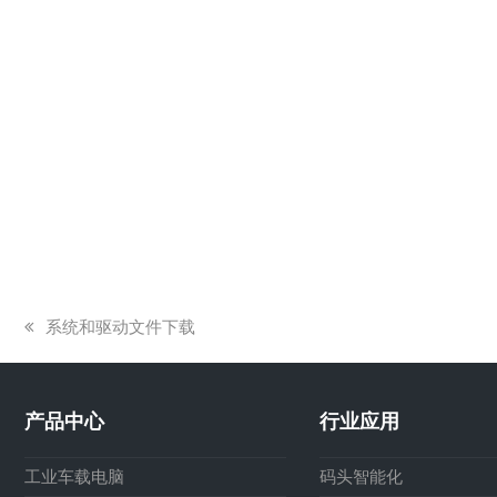
上
系统和驱动文件下载
一
篇
文
产品中心
行业应用
章:
工业车载电脑
码头智能化