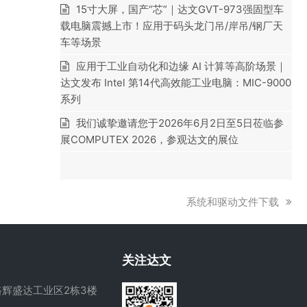
15寸大屏，国产“芯”｜达文GVT-973强固型车
载电脑震撼上市！应用于码头龙门吊/岸吊/钢厂天
车等场景
应用于工业自动化和边缘 AI 计算等高阶场景｜
达文发布 Intel 第14代高效能工业电脑：MIC-9000
系列
我们诚挚邀请您于2026年6月2日至5日莅临参
展COMPUTEX 2026，参观达文的展位
下
系统和驱动文件下载
一
篇
文
关注达文
章:
辉盛达工业区2栋3楼