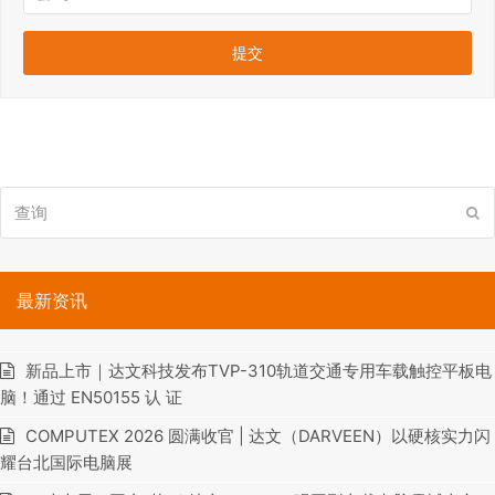
查
提
询
交
最新资讯
新品上市｜达文科技发布TVP-310轨道交通专用车载触控平板电
脑！通过 EN50155 认 证
COMPUTEX 2026 圆满收官 | 达文（DARVEEN）以硬核实力闪
耀台北国际电脑展