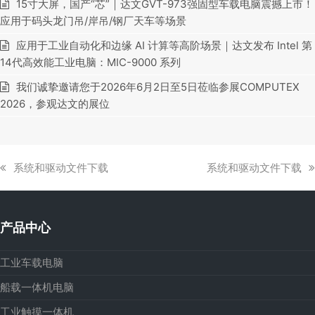
15寸大屏，国产“芯”｜达文GVT-973强固型车载电脑震撼上市！
应用于码头龙门吊/岸吊/钢厂天车等场景
应用于工业自动化和边缘 AI 计算等高阶场景｜达文发布 Intel 第
14代高效能工业电脑：MIC-9000 系列
我们诚挚邀请您于2026年6月2日至5日莅临参展COMPUTEX
2026，参观达文的展位
上
下
系统和驱动文件下载
系统和驱动文件下载
一
一
篇
篇
文
文
产品中心
章:
章:
工业车载电脑
船载一体机电脑
工业触摸一体机