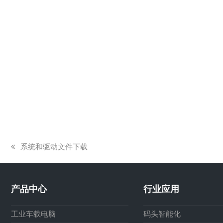
上
系统和驱动文件下载
一
篇
文
产品中心
行业应用
章:
工业车载电脑
码头智能化