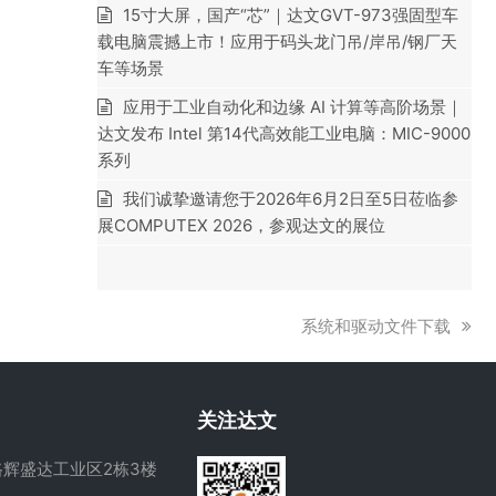
15寸大屏，国产“芯”｜达文GVT-973强固型车
载电脑震撼上市！应用于码头龙门吊/岸吊/钢厂天
车等场景
应用于工业自动化和边缘 AI 计算等高阶场景｜
达文发布 Intel 第14代高效能工业电脑：MIC-9000
系列
我们诚挚邀请您于2026年6月2日至5日莅临参
展COMPUTEX 2026，参观达文的展位
下
系统和驱动文件下载
一
篇
文
关注达文
章:
辉盛达工业区2栋3楼