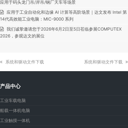
应用于码头龙门吊/岸吊/钢厂天车等场景
应用于工业自动化和边缘 AI 计算等高阶场景｜达文发布 Intel 第
14代高效能工业电脑：MIC-9000 系列
我们诚挚邀请您于2026年6月2日至5日莅临参展COMPUTEX
2026，参观达文的展位
上
下
系统和驱动文件下载
系统和驱动文件下载
一
一
篇
篇
文
文
产品中心
章:
章:
工业车载电脑
船载一体机电脑
工业触摸一体机