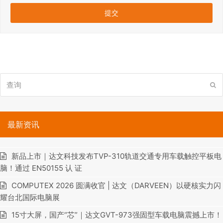
查
提
询
交
最新资讯
新品上市｜达文科技发布TVP-310轨道交通专用车载触控平板电
脑！通过 EN50155 认 证
COMPUTEX 2026 圆满收官 | 达文（DARVEEN）以硬核实力闪
耀台北国际电脑展
15寸大屏，国产“芯”｜达文GVT-973强固型车载电脑震撼上市！