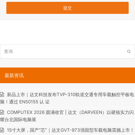
查
提
询
交
最新资讯
新品上市｜达文科技发布TVP-310轨道交通专用车载触控平板电
脑！通过 EN50155 认 证
COMPUTEX 2026 圆满收官 | 达文（DARVEEN）以硬核实力闪
耀台北国际电脑展
15寸大屏，国产“芯”｜达文GVT-973强固型车载电脑震撼上市！