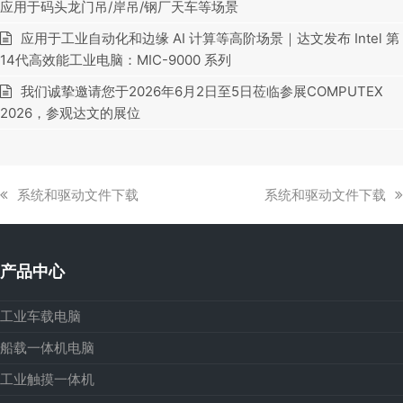
应用于码头龙门吊/岸吊/钢厂天车等场景
应用于工业自动化和边缘 AI 计算等高阶场景｜达文发布 Intel 第
14代高效能工业电脑：MIC-9000 系列
我们诚挚邀请您于2026年6月2日至5日莅临参展COMPUTEX
2026，参观达文的展位
上
下
系统和驱动文件下载
系统和驱动文件下载
一
一
篇
篇
文
文
产品中心
章:
章:
工业车载电脑
船载一体机电脑
工业触摸一体机