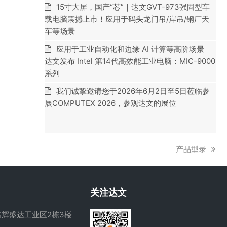
15寸大屏，国产“芯”｜达文GVT-973强固型车
载电脑震撼上市！应用于码头龙门吊/岸吊/钢厂天
车等场景
应用于工业自动化和边缘 AI 计算等高阶场景｜
达文发布 Intel 第14代高效能工业电脑：MIC-9000
系列
我们诚挚邀请您于2026年6月2日至5日莅临参
展COMPUTEX 2026，参观达文的展位
下
产品型录
一
篇
文
关注达文
章:
辉盛达工业区2栋3楼