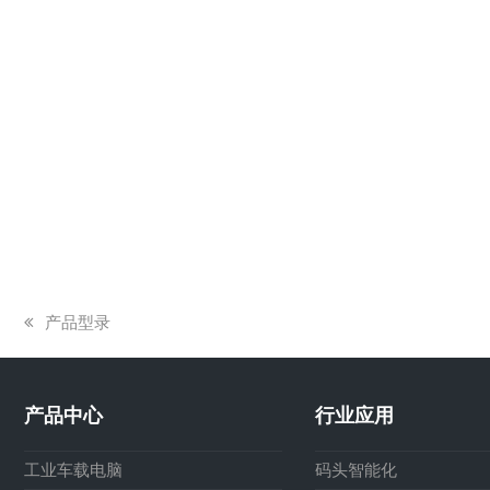
上
产品型录
一
篇
文
产品中心
行业应用
章:
工业车载电脑
码头智能化