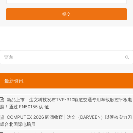
查
提
询
交
最新资讯
新品上市｜达文科技发布TVP-310轨道交通专用车载触控平板电
脑！通过 EN50155 认 证
COMPUTEX 2026 圆满收官 | 达文（DARVEEN）以硬核实力闪
耀台北国际电脑展