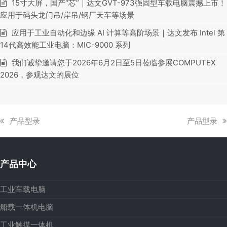
15寸大屏，国产“芯”｜达文GVT-973强固型车载电脑震撼上市！
应用于码头龙门吊/岸吊/钢厂天车等场景
应用于工业自动化和边缘 AI 计算等高阶场景｜达文发布 Intel 第
14代高效能工业电脑：MIC-9000 系列
我们诚挚邀请您于2026年6月2日至5日莅临参展COMPUTEX
2026，参观达文的展位
上
下
产品型录
产品型录
一
一
篇
篇
文
文
产品中心
章:
章:
工业车载电脑
船载一体机电脑
工业触摸一体机