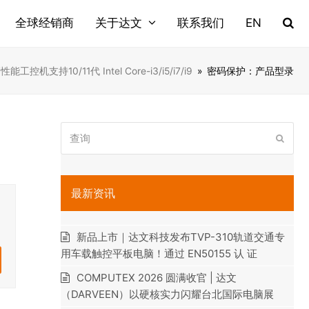
全球经销商
关于达文
联系我们
EN
性能工控机支持10/11代 Intel Core-i3/i5/i7/i9
»
密码保护：产品型录
查
提
询
交
最新资讯
新品上市｜达文科技发布TVP-310轨道交通专
用车载触控平板电脑！通过 EN50155 认 证
COMPUTEX 2026 圆满收官 | 达文
（DARVEEN）以硬核实力闪耀台北国际电脑展