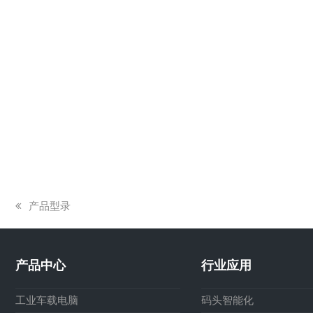
上
产品型录
一
篇
文
产品中心
行业应用
章:
工业车载电脑
码头智能化