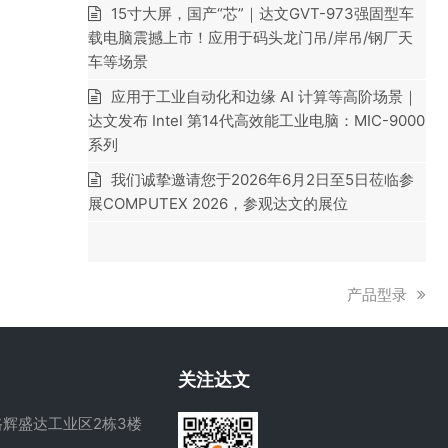
15寸大屏，国产“芯”｜达文GVT-973强固型车
载电脑震撼上市！应用于码头龙门吊/岸吊/钢厂天
车等场景
应用于工业自动化和边缘 AI 计算等高阶场景｜
达文发布 Intel 第14代高效能工业电脑：MIC-9000
系列
我们诚挚邀请您于2026年6月2日至5日莅临参
展COMPUTEX 2026，参观达文的展位
下
产品型录
一
篇
文
关注达文
章:
辉盛达工业区2栋3楼