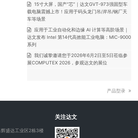
15寸大屏，国产“芯”｜达文GVT-973强固型车
载电脑震撼上市！应用于码头龙门吊/岸吊/钢厂天
车等场景
应用于工业自动化和边缘 AI 计算等高阶场景｜
达文发布 Intel 第14代高效能工业电脑：MIC-9000
系列
我们诚挚邀请您于2026年6月2日至5日莅临参
展COMPUTEX 2026，参观达文的展位
下
产品型录
一
篇
文
关注达文
章:
辉盛达工业区2栋3楼