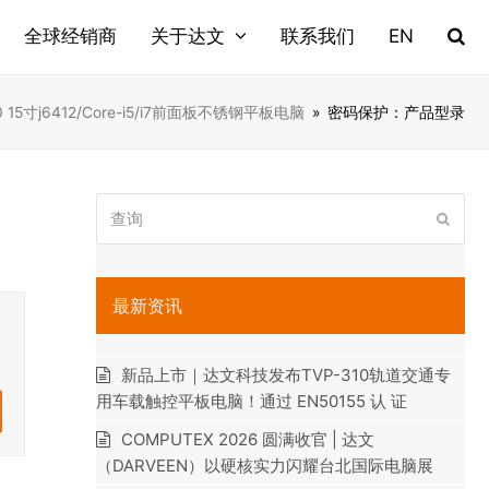
全球经销商
关于达文
联系我们
EN
50 15寸j6412/Core-i5/i7前面板不锈钢平板电脑
»
密码保护：产品型录
查
提
询
交
最新资讯
新品上市｜达文科技发布TVP-310轨道交通专
用车载触控平板电脑！通过 EN50155 认 证
COMPUTEX 2026 圆满收官 | 达文
（DARVEEN）以硬核实力闪耀台北国际电脑展