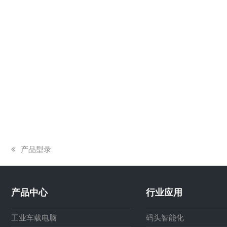
上
产品型录
一
篇
文
产品中心
行业应用
章:
工业车载电脑
码头智能化