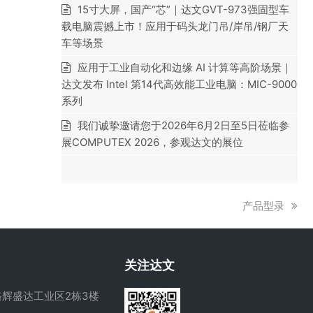
15寸大屏，国产“芯”｜达文GVT-973强固型车
载电脑震撼上市！应用于码头龙门吊/岸吊/钢厂天
车等场景
应用于工业自动化和边缘 AI 计算等高阶场景｜
达文发布 Intel 第14代高效能工业电脑：MIC-9000
系列
我们诚挚邀请您于2026年6月2日至5日莅临参
展COMPUTEX 2026，参观达文的展位
下
产品型录
一
篇
文
关注达文
章:
辉盛达工业区2栋3楼