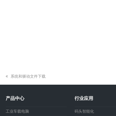
上
系统和驱动文件下载
一
篇
文
产品中心
行业应用
章:
工业车载电脑
码头智能化