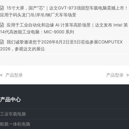
15寸大屏，国产“芯”｜达文GVT-973强固型车载电脑震撼上市！
应用于码头龙门吊/岸吊/钢厂天车等场景
应用于工业自动化和边缘 AI 计算等高阶场景｜达文发布 Intel 第
14代高效能工业电脑：MIC-9000 系列
我们诚挚邀请您于2026年6月2日至5日莅临参展COMPUTEX
2026，参观达文的展位
上
下
产品型录
产品型录
一
一
篇
篇
文
文
产品中心
章:
章:
工业车载电脑
船载一体机电脑