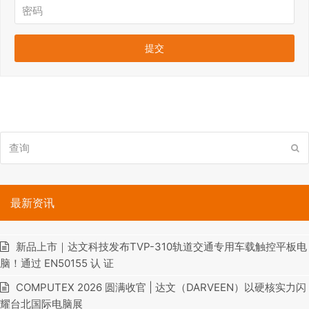
查
提
询
交
最新资讯
新品上市｜达文科技发布TVP-310轨道交通专用车载触控平板电
脑！通过 EN50155 认 证
COMPUTEX 2026 圆满收官 | 达文（DARVEEN）以硬核实力闪
耀台北国际电脑展