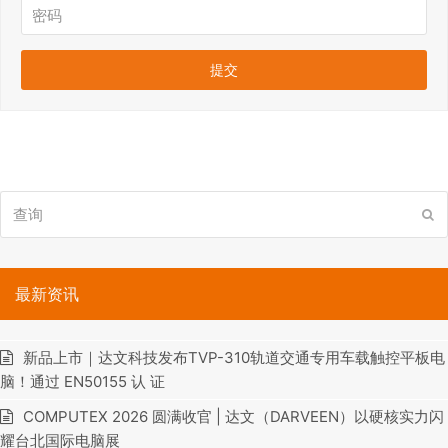
查
提
询
交
最新资讯
新品上市｜达文科技发布TVP-310轨道交通专用车载触控平板电
脑！通过 EN50155 认 证
COMPUTEX 2026 圆满收官 | 达文（DARVEEN）以硬核实力闪
耀台北国际电脑展