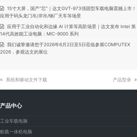
15寸大屏，国产“芯”｜达文GVT-973强固型车载电脑震撼上市！
应用于码头龙门吊/岸吊/钢厂天车等场景
应用于工业自动化和边缘 AI 计算等高阶场景｜达文发布 Intel 第
14代高效能工业电脑：MIC-9000 系列
我们诚挚邀请您于2026年6月2日至5日莅临参展COMPUTEX
2026，参观达文的展位
上
下
系统和驱动文件下载
产品型录
一
一
篇
篇
文
文
产品中心
章:
章:
工业车载电脑
船载一体机电脑