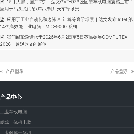
15寸大屏，国产“芯”｜达文GVT-973强固型车载电脑震撼上市！
应用于码头龙门吊/岸吊/钢厂天车等场景
应用于工业自动化和边缘 AI 计算等高阶场景｜达文发布 Intel 第
14代高效能工业电脑：MIC-9000 系列
我们诚挚邀请您于2026年6月2日至5日莅临参展COMPUTEX
2026，参观达文的展位
上
下
产品型录
产品型录
一
一
篇
篇
文
文
产品中心
章:
章:
工业车载电脑
船载一体机电脑
工业触摸一体机