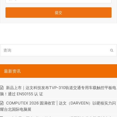
查
提
询
交
最新资讯
新品上市｜达文科技发布TVP-310轨道交通专用车载触控平板电
脑！通过 EN50155 认 证
COMPUTEX 2026 圆满收官 | 达文（DARVEEN）以硬核实力闪
耀台北国际电脑展