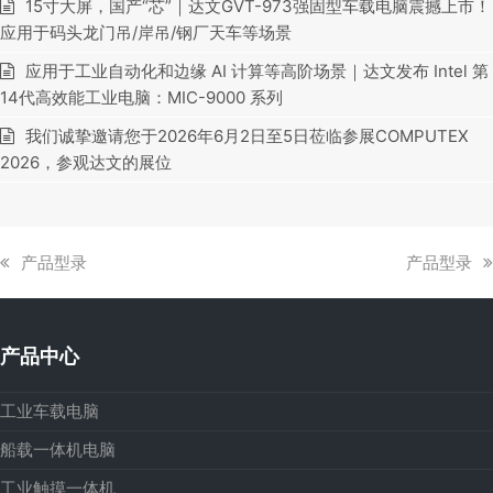
15寸大屏，国产“芯”｜达文GVT-973强固型车载电脑震撼上市！
应用于码头龙门吊/岸吊/钢厂天车等场景
应用于工业自动化和边缘 AI 计算等高阶场景｜达文发布 Intel 第
14代高效能工业电脑：MIC-9000 系列
我们诚挚邀请您于2026年6月2日至5日莅临参展COMPUTEX
2026，参观达文的展位
上
下
产品型录
产品型录
一
一
篇
篇
文
文
产品中心
章:
章:
工业车载电脑
船载一体机电脑
工业触摸一体机