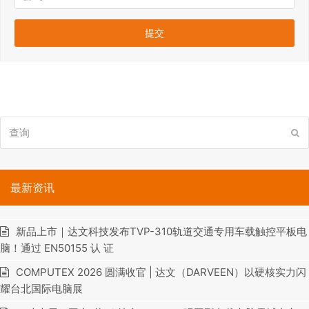
查
提
询
交
最新资讯
新品上市｜达文科技发布TVP-310轨道交通专用车载触控平板电
脑！通过 EN50155 认 证
COMPUTEX 2026 圆满收官 | 达文（DARVEEN）以硬核实力闪
耀台北国际电脑展