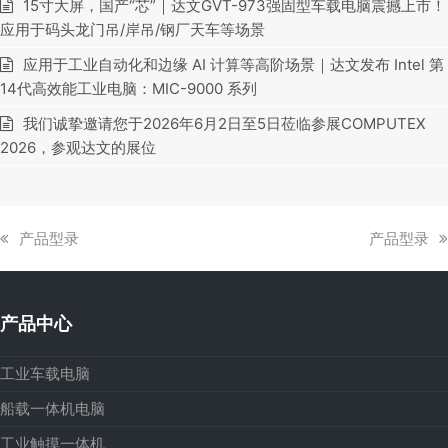
15寸大屏，国产“芯”｜达文GVT-973强固型车载电脑震撼上市！
应用于码头龙门吊/岸吊/钢厂天车等场景
应用于工业自动化和边缘 AI 计算等高阶场景｜达文发布 Intel 第
14代高效能工业电脑：MIC-9000 系列
我们诚挚邀请您于2026年6月2日至5日莅临参展COMPUTEX
2026，参观达文的展位
上
下
产品型录
产品型录
一
一
篇
篇
文
文
产品中心
章:
章:
工业车载电脑
船载一体机电脑
工业触摸一体机