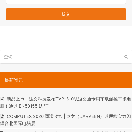
查
提
询
交
最新资讯
新品上市｜达文科技发布TVP-310轨道交通专用车载触控平板电
脑！通过 EN50155 认 证
COMPUTEX 2026 圆满收官 | 达文（DARVEEN）以硬核实力闪
耀台北国际电脑展