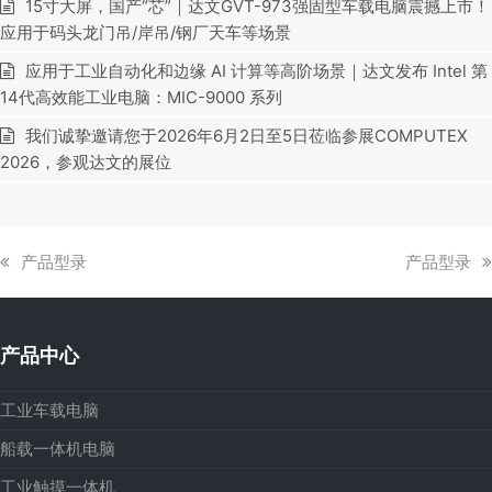
15寸大屏，国产“芯”｜达文GVT-973强固型车载电脑震撼上市！
应用于码头龙门吊/岸吊/钢厂天车等场景
应用于工业自动化和边缘 AI 计算等高阶场景｜达文发布 Intel 第
14代高效能工业电脑：MIC-9000 系列
我们诚挚邀请您于2026年6月2日至5日莅临参展COMPUTEX
2026，参观达文的展位
上
下
产品型录
产品型录
一
一
篇
篇
文
文
产品中心
章:
章:
工业车载电脑
船载一体机电脑
工业触摸一体机