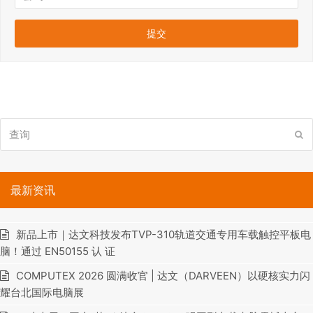
查
提
询
交
最新资讯
新品上市｜达文科技发布TVP-310轨道交通专用车载触控平板电
脑！通过 EN50155 认 证
COMPUTEX 2026 圆满收官 | 达文（DARVEEN）以硬核实力闪
耀台北国际电脑展