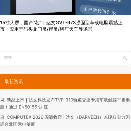
15寸大屏，国产“芯”｜达文GVT-973强固型车载电脑震撼上
市！应用于码头龙门吊/岸吊/钢厂天车等场景
查
提
询
交
最新资讯
新品上市｜达文科技发布TVP-310轨道交通专用车载触控平板电
脑！通过 EN50155 认 证
COMPUTEX 2026 圆满收官 | 达文（DARVEEN）以硬核实力闪
耀台北国际电脑展