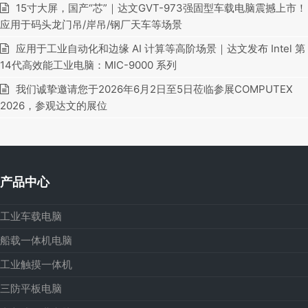
15寸大屏，国产“芯”｜达文GVT-973强固型车载电脑震撼上市！
应用于码头龙门吊/岸吊/钢厂天车等场景
应用于工业自动化和边缘 AI 计算等高阶场景｜达文发布 Intel 第
14代高效能工业电脑：MIC-9000 系列
我们诚挚邀请您于2026年6月2日至5日莅临参展COMPUTEX
2026，参观达文的展位
产品中心
工业车载电脑
船载一体机电脑
工业触摸一体机
三防平板电脑