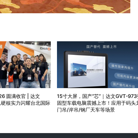
26 圆满收官 | 达文
15寸大屏，国产“芯”｜达文GVT-973
）以硬核实力闪耀台北国际
固型车载电脑震撼上市！应用于码头
门吊/岸吊/钢厂天车等场景