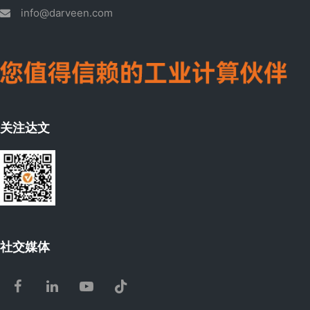
info@darveen.com
关注达文
社交媒体
Facebook
LinkedIn
Youtube
Tiktok