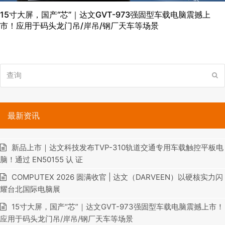
15寸大屏，国产“芯”｜达文GVT-973强固型车载电脑震撼上
市！应用于码头龙门吊/岸吊/钢厂天车等场景
查
提
询
交
最新资讯
新品上市｜达文科技发布TVP-310轨道交通专用车载触控平板电
脑！通过 EN50155 认 证
COMPUTEX 2026 圆满收官 | 达文（DARVEEN）以硬核实力闪
耀台北国际电脑展
15寸大屏，国产“芯”｜达文GVT-973强固型车载电脑震撼上市！
应用于码头龙门吊/岸吊/钢厂天车等场景