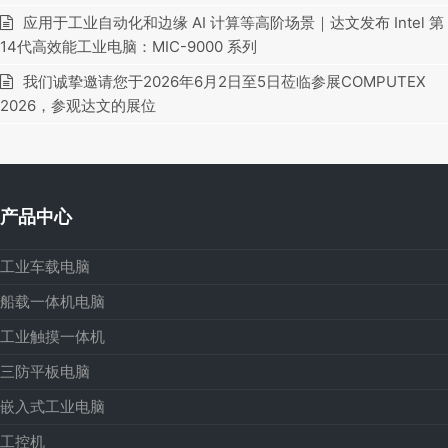
应用于工业自动化和边缘 AI 计算等高阶场景｜达文发布 Intel 第
14代高效能工业电脑：MIC-9000 系列
我们诚挚邀请您于2026年6月2日至5日莅临参展COMPUTEX
2026，参观达文的展位
产品中心
工业车载电脑
船载一体机电脑
工业触摸一体机
三防平板电脑
嵌入式工业电脑
工控机