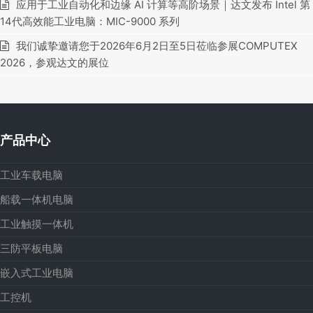
应用于工业自动化和边缘 AI 计算等高阶场景｜达文发布 Intel 第
14代高效能工业电脑：MIC-9000 系列
我们诚挚邀请您于2026年6月2日至5日莅临参展COMPUTEX
2026，参观达文的展位
产品中心
工业车载电脑
船载一体机电脑
工业触摸一体机
三防平板电脑
嵌入式工业电脑
工控机