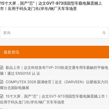
15寸大屏，国产“芯”｜达文GVT-973强固型车载电脑震撼上
市！应用于码头龙门吊/岸吊/钢厂天车等场景
查
提
询
交
最新资讯
新品上市｜达文科技发布TVP-310轨道交通专用车载触控平板电
脑！通过 EN50155 认 证
COMPUTEX 2026 圆满收官 | 达文（DARVEEN）以硬核实力闪
耀台北国际电脑展
15寸大屏，国产“芯”｜达文GVT-973强固型车载电脑震撼上市！
应用于码头龙门吊/岸吊/钢厂天车等场景