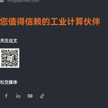
info@darveen.com
关注达文
社交媒体
Facebook
LinkedIn
Youtube
Tiktok