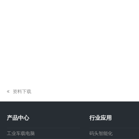
上
资料下载
一
篇
文
产品中心
行业应用
章:
工业车载电脑
码头智能化