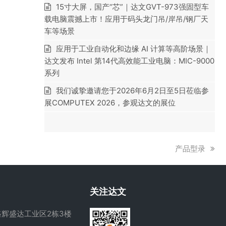
15寸大屏，国产“芯”｜达文GVT-973强固型车
载电脑震撼上市！应用于码头龙门吊/岸吊/钢厂天
车等场景
应用于工业自动化和边缘 AI 计算等高阶场景｜
达文发布 Intel 第14代高效能工业电脑：MIC-9000
系列
我们诚挚邀请您于2026年6月2日至5日莅临参
展COMPUTEX 2026，参观达文的展位
下
产品型录
一
篇
文
关注达文
章:
辉盛达工业区2栋3楼