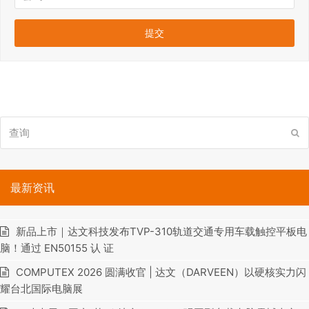
查
提
询
交
最新资讯
新品上市｜达文科技发布TVP-310轨道交通专用车载触控平板电
脑！通过 EN50155 认 证
COMPUTEX 2026 圆满收官 | 达文（DARVEEN）以硬核实力闪
耀台北国际电脑展