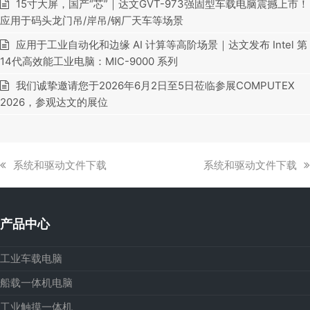
15寸大屏，国产“芯”｜达文GVT-973强固型车载电脑震撼上市！
应用于码头龙门吊/岸吊/钢厂天车等场景
应用于工业自动化和边缘 AI 计算等高阶场景｜达文发布 Intel 第
14代高效能工业电脑：MIC-9000 系列
我们诚挚邀请您于2026年6月2日至5日莅临参展COMPUTEX
2026，参观达文的展位
上
下
系统和驱动文件下载
系统和驱动文件下载
一
一
篇
篇
文
文
产品中心
章:
章:
工业车载电脑
船载一体机电脑
工业触摸一体机