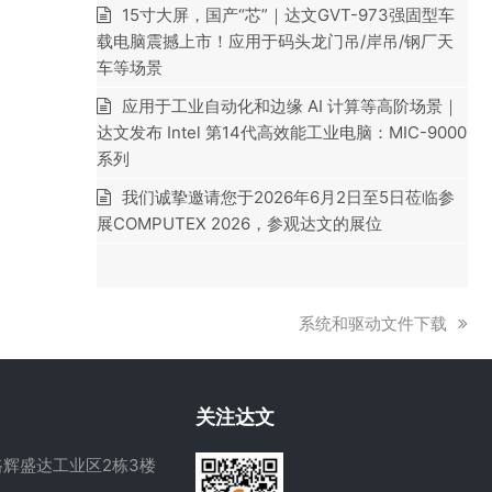
15寸大屏，国产“芯”｜达文GVT-973强固型车
载电脑震撼上市！应用于码头龙门吊/岸吊/钢厂天
车等场景
应用于工业自动化和边缘 AI 计算等高阶场景｜
达文发布 Intel 第14代高效能工业电脑：MIC-9000
系列
我们诚挚邀请您于2026年6月2日至5日莅临参
展COMPUTEX 2026，参观达文的展位
下
系统和驱动文件下载
一
篇
文
关注达文
章:
辉盛达工业区2栋3楼