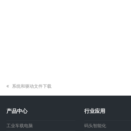
上
系统和驱动文件下载
一
篇
文
产品中心
行业应用
章:
工业车载电脑
码头智能化