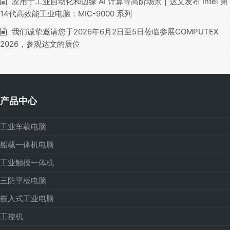
应用于工业自动化和边缘 AI 计算等高阶场景｜达文发布 Intel 第
14代高效能工业电脑：MIC-9000 系列
我们诚挚邀请您于2026年6月2日至5日莅临参展COMPUTEX
2026，参观达文的展位
产品中心
工业车载电脑
船载一体机电脑
工业触摸一体机
三防平板电脑
嵌入式工业电脑
工控机