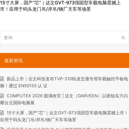
15寸大屏，国产“芯”｜达文GVT-973强固型车载电脑震撼上
市！应用于码头龙门吊/岸吊/钢厂天车等场景
查
提
询
交
最新资讯
新品上市｜达文科技发布TVP-310轨道交通专用车载触控平板电
脑！通过 EN50155 认 证
COMPUTEX 2026 圆满收官 | 达文（DARVEEN）以硬核实力闪
耀台北国际电脑展
15寸大屏，国产“芯”｜达文GVT-973强固型车载电脑震撼上市！
应用于码头龙门吊/岸吊/钢厂天车等场景