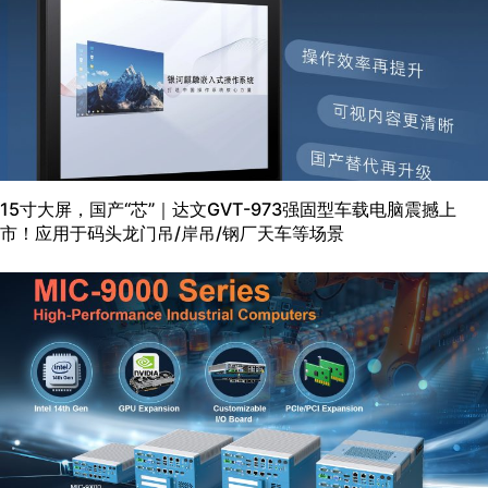
15寸大屏，国产“芯”｜达文GVT-973强固型车载电脑震撼上
市！应用于码头龙门吊/岸吊/钢厂天车等场景