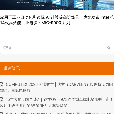
应用于工业自动化和边缘 AI 计算等高阶场景｜达文发布 Intel 第
14代高效能工业电脑：MIC-9000 系列
查
提
询
交
最新资讯
COMPUTEX 2026 圆满收官 | 达文（DARVEEN）以硬核实力闪
耀台北国际电脑展
15寸大屏，国产“芯”｜达文GVT-973强固型车载电脑震撼上市！
应用于码头龙门吊/岸吊/钢厂天车等场景