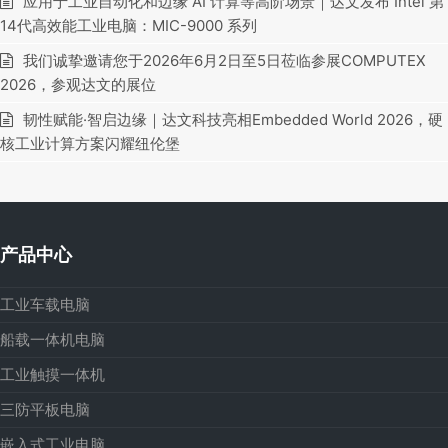
应用于工业自动化和边缘 AI 计算等高阶场景｜达文发布 Intel 第
14代高效能工业电脑：MIC-9000 系列
我们诚挚邀请您于2026年6月2日至5日莅临参展COMPUTEX
2026，参观达文的展位
韧性赋能·智启边缘｜达文科技亮相Embedded World 2026，硬
核工业计算方案闪耀纽伦堡
产品中心
工业车载电脑
船载一体机电脑
工业触摸一体机
三防平板电脑
嵌入式工业电脑