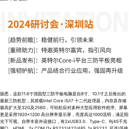
据悉，这款11.6寸强固型三防平板电脑是自8寸、10.1寸之后推出的
最新三防机型，其搭载Intel Core i5/i7 十二代处理器，内存及存储
最高扩大至32G及256G，可轻松应对多种大型应用软件程序。屏幕
更是采用1920×1200 高分辨率显示屏，亮度高达1000流明，满足阳
光下可视。自带丰富外设接口，有2xUSB3.0、Type-C、Rj45千兆
网口、HDMI、2x COM (1x RS232/422/485, 1x RS232, 可选)等接