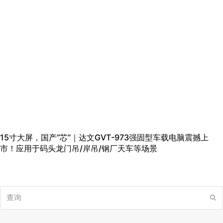
15寸大屏，国产“芯”｜达文GVT-973强固型车载电脑震撼上
市！应用于码头龙门吊/岸吊/钢厂天车等场景
查
提
询
交