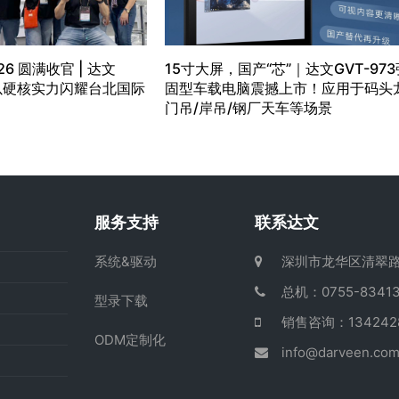
26 圆满收官 | 达文
15寸大屏，国产“芯”｜达文GVT-973
）以硬核实力闪耀台北国际
固型车载电脑震撼上市！应用于码头
门吊/岸吊/钢厂天车等场景
服务支持
联系达文
系统&驱动
深圳市龙华区清翠路
总机：0755-83413
型录下载
销售咨询：13424
ODM定制化
info@darveen.co