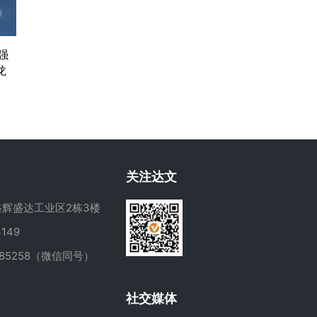
强
龙
关注达文
辉盛达工业区2栋3楼
149
285258（微信同号）
m
社交媒体