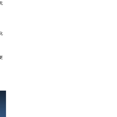
无
化
更