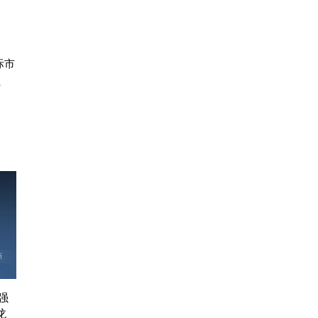
际市
、
强
龙