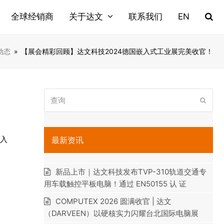
全球经销商
关于达文
联系我们
EN
动态
»
【展会精彩回顾】达文科技2024德国嵌入式工业展完美收官！
查
提
询
交
嵌入
最新资讯
新品上市｜达文科技发布TVP-310轨道交通专
用车载触控平板电脑！通过 EN50155 认 证
COMPUTEX 2026 圆满收官 | 达文
（DARVEEN）以硬核实力闪耀台北国际电脑展