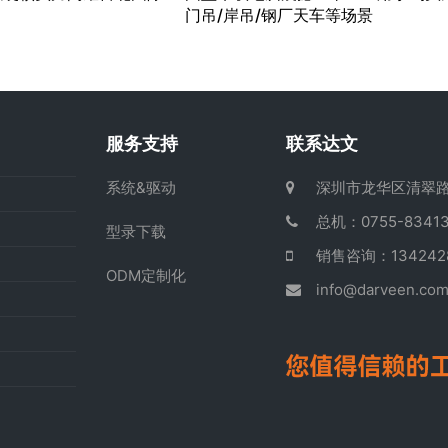
门吊/岸吊/钢厂天车等场景
服务支持
联系达文
系统&驱动
深圳市龙华区清翠路
总机：0755-83413
型录下载
销售咨询：13424
ODM定制化
info@darveen.co