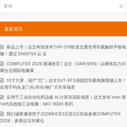
查
提
询
交
最新资讯
新品上市｜达文科技发布TVP-310轨道交通专用车载触控平板电
脑！通过 EN50155 认 证
COMPUTEX 2026 圆满收官 | 达文（DARVEEN）以硬核实力闪
耀台北国际电脑展
15寸大屏，国产“芯”｜达文GVT-973强固型车载电脑震撼上市！
应用于码头龙门吊/岸吊/钢厂天车等场景
应用于工业自动化和边缘 AI 计算等高阶场景｜达文发布 Intel 第
14代高效能工业电脑：MIC-9000 系列
我们诚挚邀请您于2026年6月2日至5日莅临参展COMPUTEX
2026，参观达文的展位