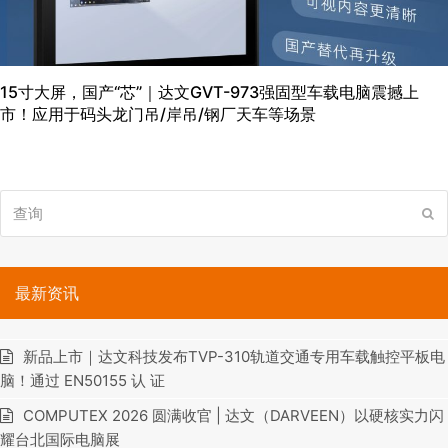
15寸大屏，国产“芯”｜达文GVT-973强固型车载电脑震撼上
市！应用于码头龙门吊/岸吊/钢厂天车等场景
查
提
询
交
最新资讯
新品上市｜达文科技发布TVP-310轨道交通专用车载触控平板电
脑！通过 EN50155 认 证
COMPUTEX 2026 圆满收官 | 达文（DARVEEN）以硬核实力闪
耀台北国际电脑展