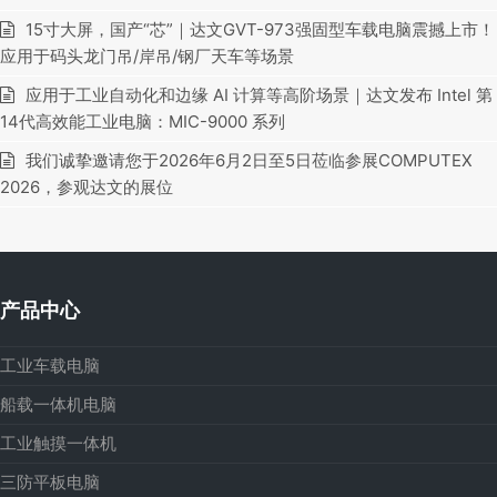
15寸大屏，国产“芯”｜达文GVT-973强固型车载电脑震撼上市！
应用于码头龙门吊/岸吊/钢厂天车等场景
应用于工业自动化和边缘 AI 计算等高阶场景｜达文发布 Intel 第
14代高效能工业电脑：MIC-9000 系列
我们诚挚邀请您于2026年6月2日至5日莅临参展COMPUTEX
2026，参观达文的展位
产品中心
工业车载电脑
船载一体机电脑
工业触摸一体机
三防平板电脑