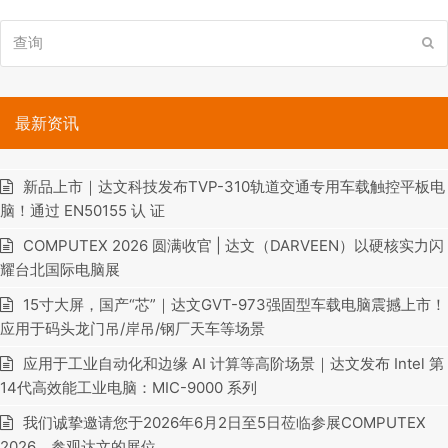
查
提
询
交
最新资讯
新品上市｜达文科技发布TVP-310轨道交通专用车载触控平板电
脑！通过 EN50155 认 证
COMPUTEX 2026 圆满收官 | 达文（DARVEEN）以硬核实力闪
耀台北国际电脑展
15寸大屏，国产“芯”｜达文GVT-973强固型车载电脑震撼上市！
应用于码头龙门吊/岸吊/钢厂天车等场景
应用于工业自动化和边缘 AI 计算等高阶场景｜达文发布 Intel 第
14代高效能工业电脑：MIC-9000 系列
我们诚挚邀请您于2026年6月2日至5日莅临参展COMPUTEX
2026，参观达文的展位