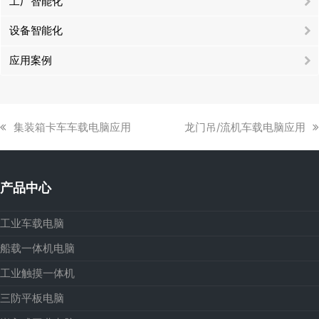
工厂智能化
设备智能化
应用案例
上
下
集装箱卡车车载电脑应用
龙门吊/流机车载电脑应用
一
一
篇
篇
文
文
产品中心
章:
章:
工业车载电脑
船载一体机电脑
工业触摸一体机
三防平板电脑