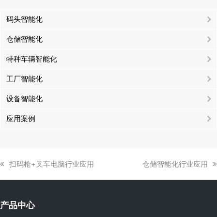
码头智能化
仓储智能化
特种车辆智能化
工厂智能化
设备智能化
应用案例
上
下
扫码枪+叉车电脑行业应用
仓储智能化行业应用
一
一
篇
篇
文
文
产品中心
章:
章: