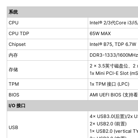
系统
CPU
Intel® 2/3代Core i3/i
C
PU TDP
65W MAX
Chipset
Intel® B75, TDP 6.7W
内存
DDR3-1333/1600M
2 x 3.5英寸磁盘位、2
存储
1x Mini PCI-E Slot (m
TPM
1x TPM 接口 (LPC)
BIOS
AMI UEFI BIOS (
I/O 接口
4× USB3.0(后置)/2x U
2× USB2.0 (前置)
USB
1× USB2.0 (vertical 