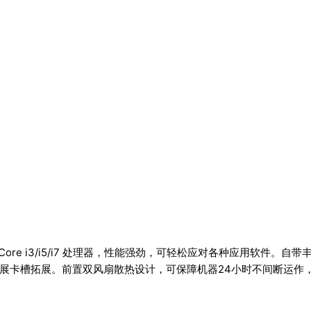
re i3/i5/i7 处理器，性能强劲，可轻松应对各种应用软件。自带丰富外设接口，
Iex1,4× PCI等扩展卡槽拓展。前置双风扇散热设计，可保障机器24小时不