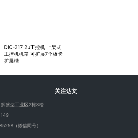
DIC-217 2u工控机 上架式
工控机机箱 可扩展7个板卡
扩展槽
关注达文
辉盛达工业区2栋3楼
149
285258（微信同号）
m