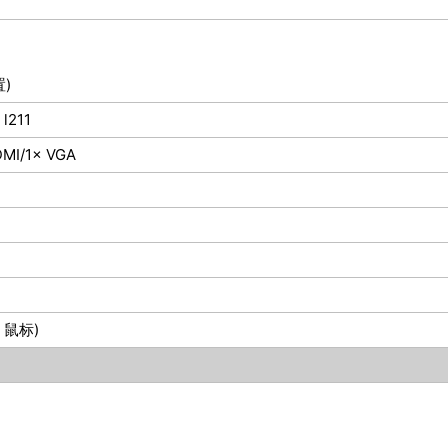
置)
 l211
HDMI/1× VGA
& 鼠标)