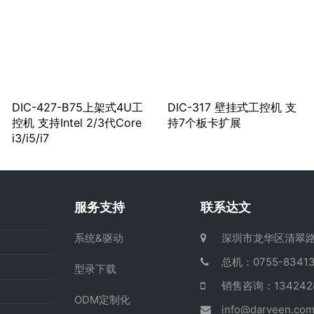
DIC-427-B75上架式4U工
DIC-317 壁挂式工控机 支
控机 支持Intel 2/3代Core
持7个板卡扩展
i3/i5/i7
服务支持
联系达文
系统&驱动
深圳市龙华区清翠路
总机：0755-83413
型录下载
销售咨询：13424
ODM定制化
info@darveen.co