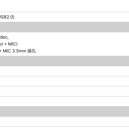
USB2.0)
dec,
 + MIC)
n + MIC 3.5mm 插孔