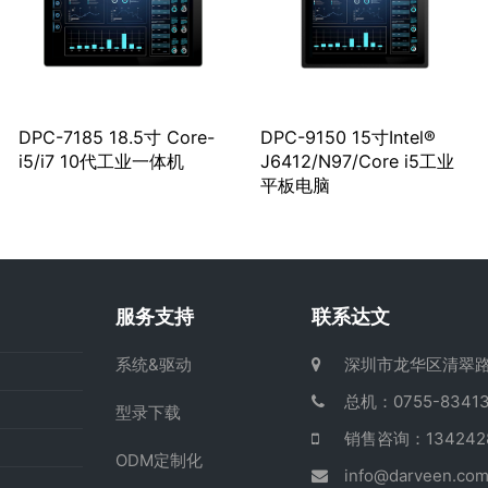
DPC-7185 18.5寸 Core-
DPC-9150 15寸Intel®
i5/i7 10代工业一体机
J6412/N97/Core i5工业
平板电脑
服务支持
联系达文
系统&驱动
深圳市龙华区清翠路
总机：0755-83413
型录下载
销售咨询：13424
ODM定制化
info@darveen.co