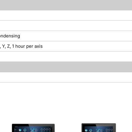
ondensing
Y, Z, 1 hour per axis