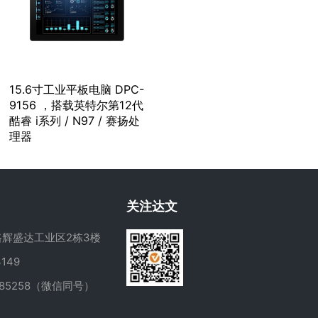
15.6寸工业平板电脑 DPC-
9156 ，搭载英特尔第12代
酷睿 i系列 / N97 / 赛扬处
理器
关注达文
辉盛达工业区2栋3楼
149
285258（微信同号）
m