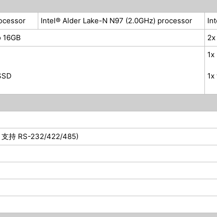
ocessor
Intel® Alder Lake-N N97 (2.0GHz) processor
In
o 16GB
2x
1x
 SSD
1x
 支持 RS-232/422/485)