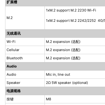
扩展槽
1xM.2 support M.2 2230 Wi-Fi
M.2
1xM.2 support M.2 2242/2252 4G/
无线通讯
Wi-Fi
M.2 expansion (选配)
Cellular
M.2 expansion (选配)
Bluetooth
M.2 expansion (选配)
Audio
Audio
Mic in, line out
Speaker
2Ω 5W speaker (optional)
电源规格
按键
M8