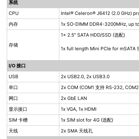
系统
CPU
Intel® Celeron® J6412 (2.0 GHz)
pr
内存
1x SO-DIMM DDR4-3200MHz, up t
1x 2.5″ SATA HDD/SSD (选配)
存储
1x full length Mini PCIe for mSATA
I/O 接口
USB
2x USB2.0, 2x USB3.0
串口
2x COM (COM1 支持 RS-232, COM2
网口
2x GbE LAN
显示接口
1x VGA, 1x HDMI
SIM 卡槽
1x SIM slot for 4G (选配)
天线
2x SMA 天线孔