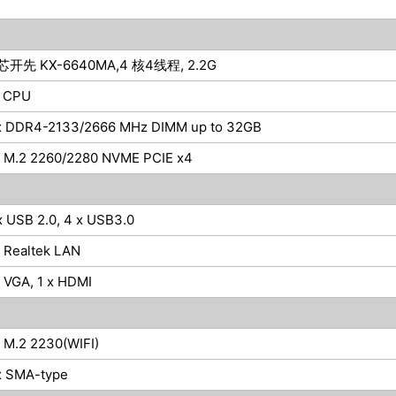
芯开先 KX-6640MA,4 核4线程, 2.2G
 CPU
x DDR4-2133/2666 MHz DIMM up to 32GB
x M.2 2260/2280 NVME PCIE x4
x USB 2.0, 4 x USB3.0
x Realtek LAN
x VGA, 1 x HDMI
x M.2 2230(WIFI)
x SMA-type