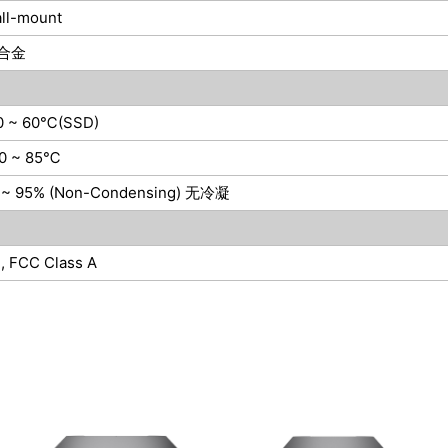
ll-mount
合金
0 ~ 60℃(SSD)
0 ~ 85℃
 ~ 95% (Non-Condensing) 无冷凝
, FCC Class A