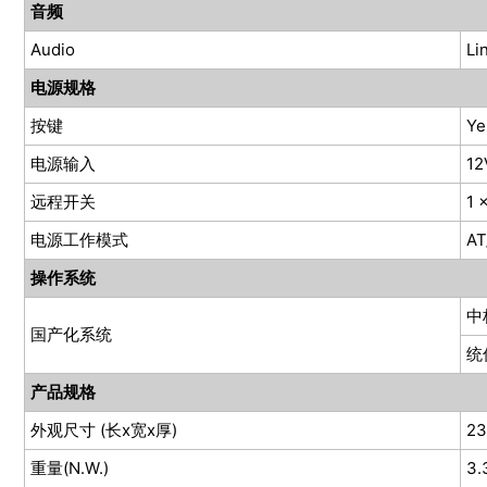
音频
Audio
Li
电源规格
按键
Ye
电源输入
12
远程开关
1
电源工作模式
AT
操作系统
中
国产化系统
统
产品规格
外观尺寸 (长x宽x厚)
2
重量(N.W.)
3.