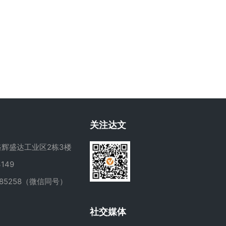
关注达文
辉盛达工业区2栋3楼
149
285258（微信同号）
m
社交媒体