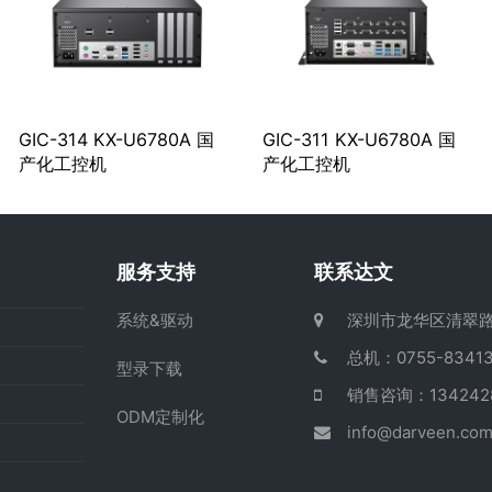
GIC-314 KX-U6780A 国
GIC-311 KX-U6780A 国
产化工控机
产化工控机
服务支持
联系达文
系统&驱动
深圳市龙华区清翠路
总机：0755-83413
型录下载
销售咨询：13424
ODM定制化
info@darveen.co